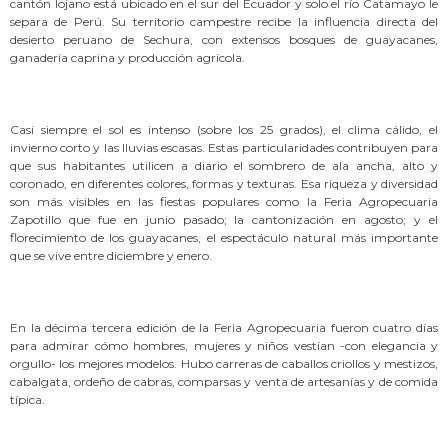
cantón lojano está ubicado en el sur del Ecuador y solo el río Catamayo le
separa de Perú. Su territorio campestre recibe la influencia directa del
desierto peruano de Sechura, con extensos bosques de guayacanes,
ganadería caprina y producción agrícola.
Casi siempre el sol es intenso (sobre los 25 grados), el clima cálido, el
invierno corto y las lluvias escasas. Estas particularidades contribuyen para
que sus habitantes utilicen a diario el sombrero de ala ancha, alto y
coronado, en diferentes colores, formas y texturas. Esa riqueza y diversidad
son más visibles en las fiestas populares como la Feria Agropecuaria
Zapotillo que fue en junio pasado; la cantonización en agosto; y el
florecimiento de los guayacanes, el espectáculo natural más importante
que se vive entre diciembre y enero.
En la décima tercera edición de la Feria Agropecuaria fueron cuatro días
para admirar cómo hombres, mujeres y niños vestían -con elegancia y
orgullo- los mejores modelos. Hubo carreras de caballos criollos y mestizos,
cabalgata, ordeño de cabras, comparsas y venta de artesanías y de comida
típica.