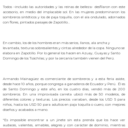
Todos –incluido las autoridades y las reinas de belleza- desfilaron con este
accesorio, en medio del implacable sol. En las mujeres predominaron los
sombreros sintéticos y los de paja toquilla, con el ala ondulado, adornados
con flores, pintados paisajes de Zapotillo…
En cambio, los de los hombres eran más serios, llanos, ala ancha y
levantada, texturas sobresalientes y cintas alrededor de la copa. Ninguno se
elabora en Zapotillo. Por lo general los hacen en Azuay, Guayas y Santo
Domingo de los Tsáchilas; y por la cercanía también vienen del Perú.
Armando Mainagüez es comerciante de sombreros y a esta feria asiste,
desde hace 10 años, porque congrega a ganaderos de Ecuador y Perú. Él es
de Santo Domingo y este año, en los cuatro días, vendió más de 200
sombreros. En una improvisada carreta ubicó más de 50 modelos, de
diferentes colores y texturas. Los precios variaban, desde los USD 5 para
niños, hasta los USD 50 para adultos en paja toquilla o cuero, con mejores
diseños y acabados a mano.
“Es imposible encontrar a un jinete sin esta prenda que los hace ver
audaces, valientes, amables, alegres y con carácter de dominio, mientras