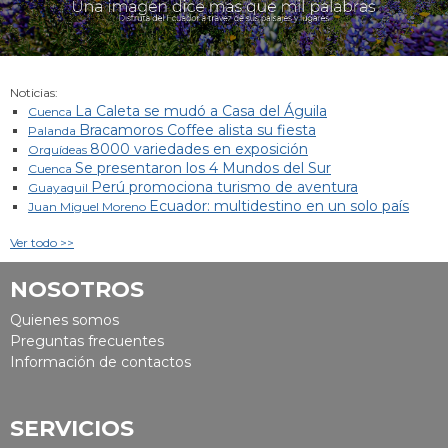
Noticias:
La Caleta se mudó a Casa del Águila
Cuenca
Bracamoros Coffee alista su fiesta
Palanda
8000 variedades en exposición
Orquídeas
Se presentaron los 4 Mundos del Sur
Cuenca
Perú promociona turismo de aventura
Guayaquil
Ecuador: multidestino en un solo país
Juan Miguel Moreno
Ver todo >>
NOSOTROS
Quienes somos
Preguntas frecuentes
Información de contactos
SERVICIOS