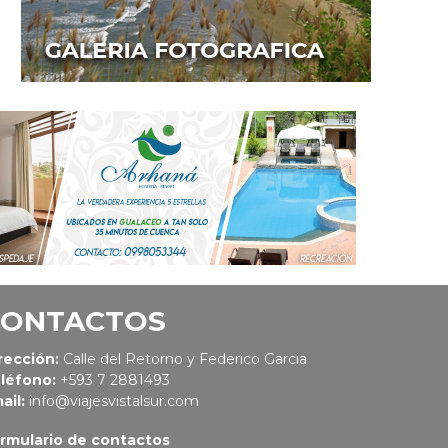
CONTACTOS
rección:
Calle del Retorno y Federico Garcia
léfono:
+593 7 2881493
ail:
info@viajesvistalsur.com
rmulario de contactos