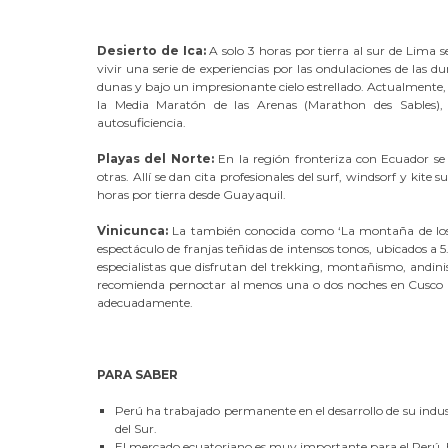
Desierto de Ica:
A solo 3 horas por tierra al sur de Lima 
vivir una serie de experiencias por las ondulaciones de las 
dunas y bajo un impresionante cielo estrellado. Actualmente,
la Media Maratón de las Arenas (Marathon des Sables),
autosuficiencia.
Playas del Norte:
En la región fronteriza con Ecuador se
otras. Allí se dan cita profesionales del surf, windsorf y kite 
horas por tierra desde Guayaquil.
Vinicunca:
La también conocida como ‘La montaña de los s
espectáculo de franjas teñidas de intensos tonos, ubicados a 
especialistas que disfrutan del trekking, montañismo, andini
recomienda pernoctar al menos una o dos noches en Cusco par
adecuadamente.
PARA SABER
Perú ha trabajado permanente en el desarrollo de su indust
del Sur.
El mercado ecuatoriano es muy importante para el Perú. En