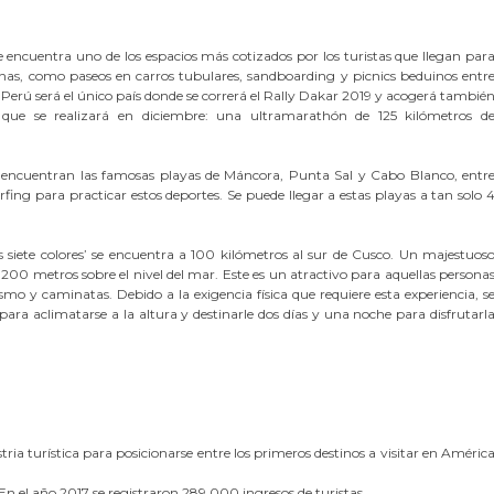
se encuentra uno de los espacios más cotizados por los turistas que llegan par
dunas, como paseos en carros tubulares, sandboarding y picnics beduinos entr
 Perú será el único país donde se correrá el Rally Dakar 2019 y acogerá tambié
 que se realizará en diciembre: una ultramarathón de 125 kilómetros d
 encuentran las famosas playas de Máncora, Punta Sal y Cabo Blanco, entr
surfing para practicar estos deportes. Se puede llegar a estas playas a tan solo 
iete colores’ se encuentra a 100 kilómetros al sur de Cusco. Un majestuos
5.200 metros sobre el nivel del mar. Este es un atractivo para aquellas persona
smo y caminatas. Debido a la exigencia física que requiere esta experiencia, s
a aclimatarse a la altura y destinarle dos días y una noche para disfrutarl
ria turística para posicionarse entre los primeros destinos a visitar en Améric
 el año 2017 se registraron 289,000 ingresos de turistas.