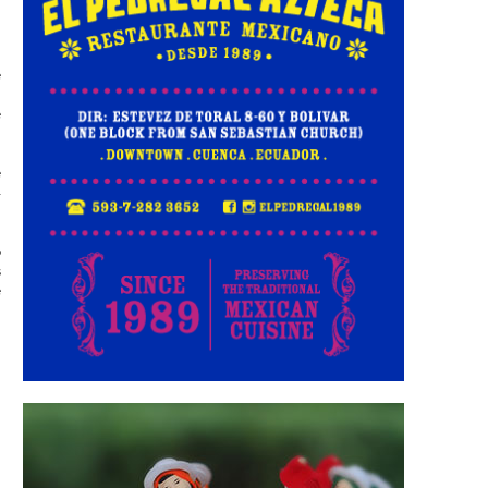
a
e
n
e
e
4
o
s
e
a
a