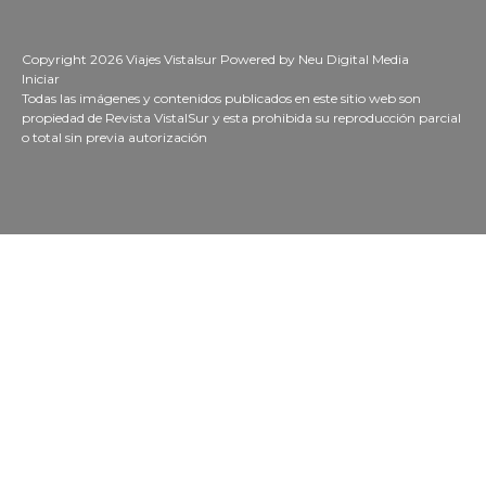
Copyright 2026 Viajes Vistalsur
Powered by
Neu Digital Media
Iniciar
Todas las imágenes y contenidos publicados en este sitio web son
propiedad de Revista VistalSur y esta prohibida su reproducción parcial
o total sin previa autorización