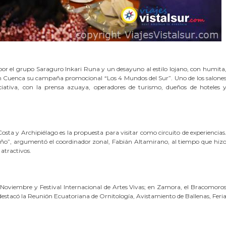
or el grupo Saraguro Inkari Runa y un desayuno al estilo lojano, con humita
en Cuenca su campaña promocional “Los 4 Mundos del Sur”. Uno de los salone
ciativa, con la prensa azuaya, operadores de turismo, dueños de hoteles 
osta y Archipiélago es la propuesta para visitar como circuito de experiencias
l año”, argumentó el coordinador zonal, Fabián Altamirano, al tiempo que hiz
atractivos.
e Noviembre y Festival Internacional de Artes Vivas; en Zamora, el Bracomoro
 destacó la Reunión Ecuatoriana de Ornitología, Avistamiento de Ballenas, Feri