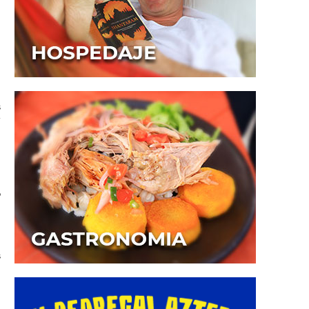
,
s
y
.
o
s
a