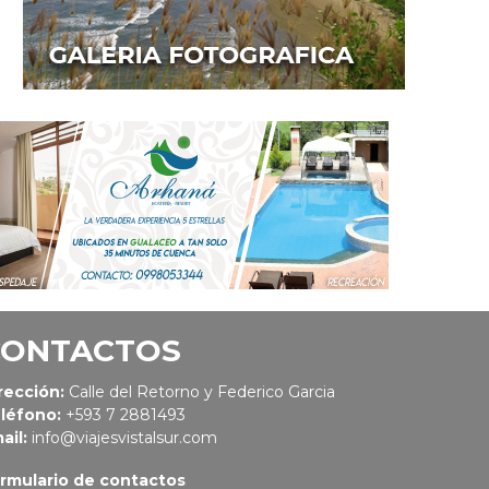
CONTACTOS
rección:
Calle del Retorno y Federico Garcia
léfono:
+593 7 2881493
ail:
info@viajesvistalsur.com
rmulario de contactos