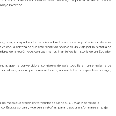
s, por USD 38, hasta los modelos más exclusivos, que pueden alcanzar precios
abajo invertido.
a ayudar, compartiendo historias sobre los sombreros y ofreciendo detalles
va con la certeza de que este recorrido no solo es un viaje por la historia de
res de la región que, con sus manos, han tejido la historia de un Ecuador
verancia, que ha convertido al sombrero de paja toquilla en un emblema de
 mi cabeza, no solo pienso en su forma, sino en la historia que lleva consigo,
ica palmata que crecen en territorios de Manabí, Guayas y parte de la
ico. Esos se cortan y vuelven a retoñar, para luego transformarse en paja