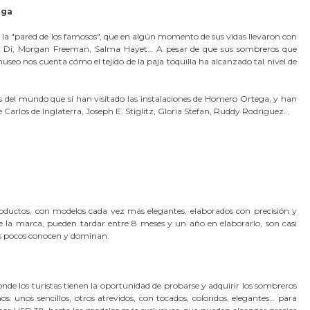
ega
la "pared de los famosos", que en algún momento de sus vidas llevaron con
dy Di, Morgan Freeman, Salma Hayet… A pesar de que sus sombreros que
seo nos cuenta cómo el tejido de la paja toquilla ha alcanzado tal nivel de
s del mundo que sí han visitado las instalaciones de Homero Ortega, y han
Carlos de Inglaterra, Joseph E. Stiglitz, Gloria Stefan, Ruddy Rodrìguez…
productos, con modelos cada vez más elegantes, elaborados con precisión y
e la marca, pueden tardar entre 8 meses y un año en elaborarlo, son casi
os pocos conocen y dominan.
donde los turistas tienen la oportunidad de probarse y adquirir los sombreros
s: unos sencillos, otros atrevidos, con tocados, coloridos, elegantes… para