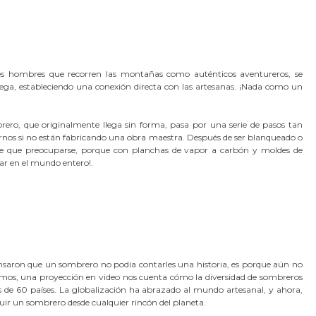
ntes hombres que recorren las montañas como auténticos aventureros, se
ega, estableciendo una conexión directa con las artesanas. ¡Nada como un
mbrero, que originalmente llega sin forma, pasa por una serie de pasos tan
arnos si no están fabricando una obra maestra. Después de ser blanqueado o
a de que preocuparse, porque con planchas de vapor a carbón y moldes de
lar en el mundo entero!.
pensaron que un sombrero no podía contarles una historia, es porque aún no
mos, una proyección en video nos cuenta cómo la diversidad de sombreros
de 60 países. La globalización ha abrazado al mundo artesanal, y ahora,
guir un sombrero desde cualquier rincón del planeta.