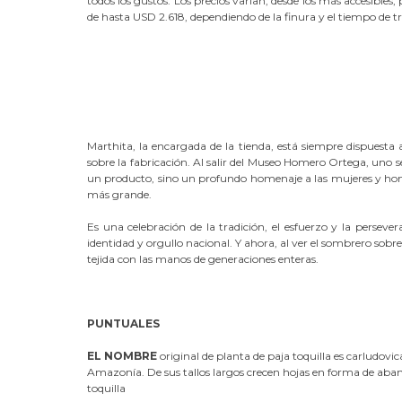
todos los gustos. Los precios varían, desde los más accesible
de hasta USD 2.618, dependiendo de la finura y el tiempo de tr
Marthita, la encargada de la tienda, está siempre dispuesta 
sobre la fabricación. Al salir del Museo Homero Ortega, uno se 
un producto, sino un profundo homenaje a las mujeres y homb
más grande.
Es una celebración de la tradición, el esfuerzo y la perse
identidad y orgullo nacional. Y ahora, al ver el sombrero sobre
tejida con las manos de generaciones enteras.
PUNTUALES
EL NOMBRE
original de planta de paja toquilla es carludov
Amazonía. De sus tallos largos crecen hojas en forma de aban
toquilla