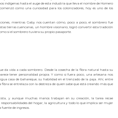
nos indígenas hasta el auge de esta industria que lleva el nombre de Homero
e comenzó como una curiosidad para los colonizadores, hoy es uno de los
taciones, mientras Gaby nos cuentan cómo, poco a poco, el sombrero fue
tas tierras cuencanas, un hombre visionario, logró convertir esta tradición
omo si el sombrero tuviera su propio pasaporte.
e da vida a cada sombrero. Desde la cosecha de la fibra natural hasta su
 parece tener personalidad propia. Y como si fuera poco, una artesana nos
igua casa de bahareque, su habilidad en el trenzado de la paja. Ahí, entre
ibra se entrelaza con la destreza de quien sabe que está creando más que
tista, y aunque muchas manos trabajan en su creación, la tarea recae
 responsabilidades del hogar, la agricultura y todo lo que implica ser mujer
 fuente de ingresos.