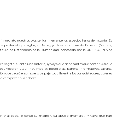
nmediato nuestros ojos se iluminen ante los espacios llenos de historia. Es
ha perdurado por siglos, en Azuay y otras provincias del Ecuador (Manabí,
 el título de Patrimonio de la Humanidad, concedido por la UNESCO, el 5 de
a vegetal cuenta una historia, ¡y vaya que tiene tantas que contar! Así que
quivocaron. Aquí ¡hay magia!: fotografías, paneles informativos, talleres,
ión que causó el sombrero de paja toquilla entre los conquistadores, quienes
de vampiro" en la cabeza.
fin y al cabo, le contó su madre y su abuelo (Homero). ¡Y vaya que han