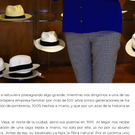
 si estuviera presagiando algo grande, mientras nos dirigimos a una de las
róspera empresa familiar por más de 100 años (cinco generaciones) se ha
ción de sombreros, 100% hechos a mano, y que por un azar de la historia se
eja, al norte de la ciudad, abrió sus puertas en 1999. Al llegar nos recibe
ación de una saga tejida a mano, no solo por ella, ¡si no por su abuelo
a. Antes de eso, su bisabuelo ya tejía la fibra natural. Por el carisma uno