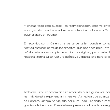
Mientras todo esto sucede, los "comisionados", esos valie
encargan de traer los sombreros a la fábrica de Homero Ort
buen trabajo en equipo!
El recorrido continúa en otra parte del taller, donde el so
meticulosos por parte de los expertos, que nos hace pregunt
teñido, este accesorio pierde su forma original, pero nad
madera, ¡toma su estructura definitiva y queda listo para bril
Todo eso usted conocerá en este recorrido. Y si alguna vez 
han vivido esta experiencia inmersiva. A medida que avanza
de Homero Ortega ha viajado por el mundo, llegando a más 
gracias a la tienda en línea de la empresa, usted puede conse