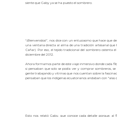
siente que Gaby ya se ha puesto el sombrero.
“¡Bienvenidos!”, nos dice con un entusiasmo que hace que de i
una ventana directa al alma de una tradición artesanal que 
Cañar). Por eso, el tejido tradicional del sombrero ostenta
diciembre del 2012.
Ahora formamos parte de este viaje inmersivo donde cada fibr
si pensaban que solo se podía ver y comprar sombreros, se e
gente trabajando y vitrinas que nos cuentan sobre la fascinac
pensaban que los indígenas ecuatorianos andaban con "alas 
Esto nos relató Gaby, que conoce cada detalle porque, al 