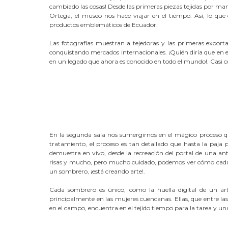
cambiado las cosas! Desde las primeras piezas tejidas por ma
Ortega, el museo nos hace viajar en el tiempo. Así, lo qu
productos emblemáticos de Ecuador.
Las fotografías muestran a tejedoras y las primeras expor
conquistando mercados internacionales. ¡Quién diría que en es
en un legado que ahora es conocido en todo el mundo!. Casi c
En la segunda sala nos sumergirnos en el mágico proceso qu
tratamiento, el proceso es tan detallado que hasta la paja
demuestra en vivo, desde la recreación del portal de una ant
risas y mucho, pero mucho cuidado, podemos ver cómo cada f
un sombrero, ¡está creando arte!.
Cada sombrero es único, como la huella digital de un ar
principalmente en las mujeres cuencanas. Ellas, que entre las
en el campo, encuentra en el tejido tiempo para la tarea y una