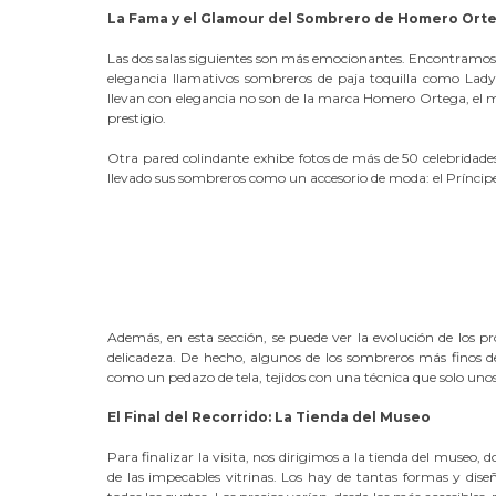
La Fama y el Glamour del Sombrero de Homero Ort
Las dos salas siguientes son más emocionantes. Encontramos 
elegancia llamativos sombreros de paja toquilla como La
llevan con elegancia no son de la marca Homero Ortega, el mu
prestigio.
Otra pared colindante exhibe fotos de más de 50 celebridade
llevado sus sombreros como un accesorio de moda: el Príncipe 
Además, en esta sección, se puede ver la evolución de los 
delicadeza. De hecho, algunos de los sombreros más finos d
como un pedazo de tela, tejidos con una técnica que solo un
El Final del Recorrido: La Tienda del Museo
Para finalizar la visita, nos dirigimos a la tienda del museo, 
de las impecables vitrinas. Los hay de tantas formas y diseño