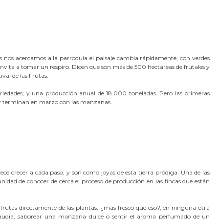
as nos acercamos a la parroquia el paisaje cambia rápidamente, con verdes
 invita a tomar un respiro. Dicen que son más de 500 hectáreas de frutales y
ival de las Frutas.
iedades; y una producción anual de 18.000 toneladas. Pero las primeras
 y terminan en marzo con las manzanas.
ece crecer a cada paso, y son como joyas de esta tierra pródiga. Una de las
unidad de conocer de cerca el proceso de producción en las fincas que están
s frutas directamente de las plantas, ¿más fresco que eso?, en ninguna otra
laudia, saborear una manzana dulce o sentir el aroma perfumado de un