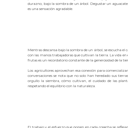
durazno, bajo la sombra de un árbol. Degustar un aguacate c
es una sensación agradable.
Mientras descansa bajo la sombra de un árbol, se escucha el can
con las manos trabajadoras que cultivan la tierra. La vida en 
frutas es un recordatorio constante de la generosidad de la tier
Los agricultores aprovechan esa conexión para comercializar l
conversaciones se nota que no solo han heredado sus tierra
orgullo la siembra, cómo cultivan, el cuidado de las plant
respetando el equilibrio con la naturaleza.
El trabajo y el esfuerzo que ponen en cada cosecha se reflejan e