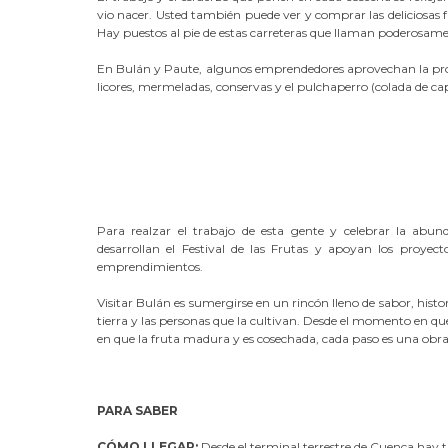
vio nacer. Usted también puede ver y comprar las deliciosas
Hay puestos al pie de estas carreteras que llaman poderosamen
En Bulán y Paute, algunos emprendedores aprovechan la prod
licores, mermeladas, conservas y el pulchaperro (colada de cap
Para realzar el trabajo de esta gente y celebrar la abun
desarrollan el Festival de las Frutas y apoyan los proyecto
emprendimientos.
Visitar Bulán es sumergirse en un rincón lleno de sabor, histo
tierra y las personas que la cultivan. Desde el momento en qu
en que la fruta madura y es cosechada, cada paso es una obr
PARA SABER
CÓMO LLEGAR:
Desde el terminal terrestre de Cuenca hay 