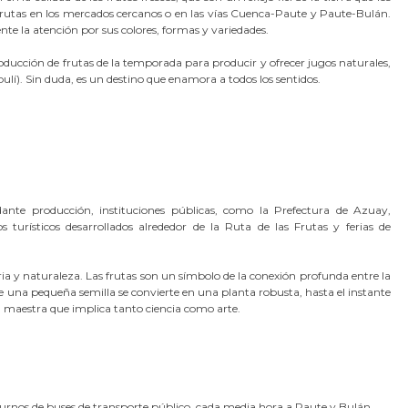
 frutas en los mercados cercanos o en las vías Cuenca-Paute y Paute-Bulán.
te la atención por sus colores, formas y variedades.
ucción de frutas de la temporada para producir y ofrecer jugos naturales,
ulí). Sin duda, es un destino que enamora a todos los sentidos.
dante producción, instituciones públicas, como la Prefectura de Azuay,
s turísticos desarrollados alrededor de la Ruta de las Frutas y ferias de
ria y naturaleza. Las frutas son un símbolo de la conexión profunda entre la
e una pequeña semilla se convierte en una planta robusta, hasta el instante
a maestra que implica tanto ciencia como arte.
turnos de buses de transporte público, cada media hora a Paute y Bulán