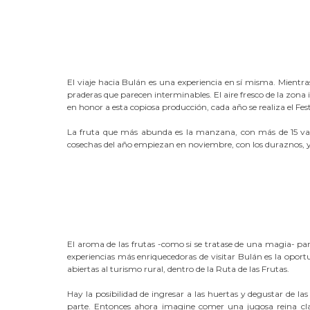
El viaje hacia Bulán es una experiencia en sí misma. Mientr
praderas que parecen interminables. El aire fresco de la zona
en honor a esta copiosa producción, cada año se realiza el Fest
La fruta que más abunda es la manzana, con más de 15 var
cosechas del año empiezan en noviembre, con los duraznos,
El aroma de las frutas -como si se tratase de una magia- par
experiencias más enriquecedoras de visitar Bulán es la oport
abiertas al turismo rural, dentro de la Ruta de las Frutas.
Hay la posibilidad de ingresar a las huertas y degustar de la
parte. Entonces ahora imagine comer una jugosa reina c