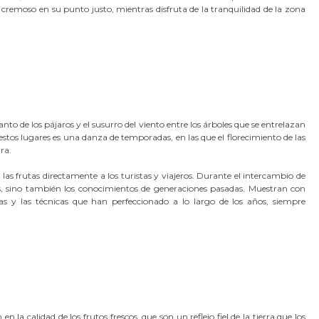
remoso en su punto justo, mientras disfruta de la tranquilidad de la zona
to de los pájaros y el susurro del viento entre los árboles que se entrelazan
estos lugares es una danza de temporadas, en las que el florecimiento de las
ra.
as frutas directamente a los turistas y viajeros. Durante el intercambio de
s, sino también los conocimientos de generaciones pasadas. Muestran con
as y las técnicas que han perfeccionado a lo largo de los años, siempre
n la calidad de los frutos frescos, que son un reflejo fiel de la tierra que los